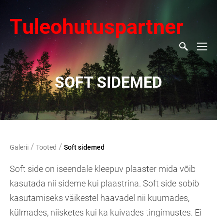
Tuleohutuspartner
SOFT SIDEMED
/
/
Galerii
Tooted
Soft sidemed
Soft side on iseendale kleepuv plaaster mida võib
kasutada nii sideme kui plaastrina. Soft side sobib
kasutamiseks väikestel haavadel nii kuumades,
külmades, niisketes kui ka kuivades tingimustes. Ei