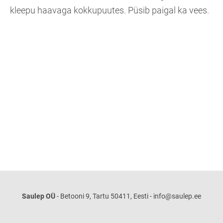
kleepu haavaga kokkupuutes. Püsib paigal ka vees.
Saulep OÜ
- Betooni 9, Tartu 50411, Eesti - info@saulep.ee