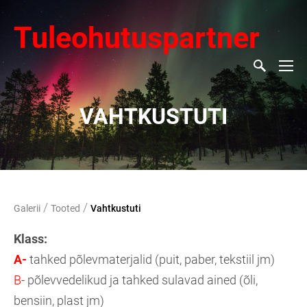
Tuleohutuspartner
VAHTKUSTUTI
/
/
Galerii
Tooted
Vahtkustuti
Klass:
A-
tahked põlevmaterjalid (puit, paber, tekstiil jm)
B-
põlevvedelikud ja tahked sulavad ained (õli,
bensiin, plast jm)